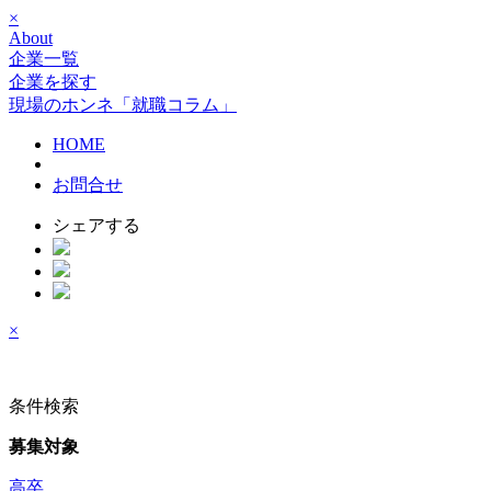
×
About
企業一覧
企業を探す
現場のホンネ「就職コラム」
HOME
お問合せ
シェアする
×
条件検索
募集対象
高卒