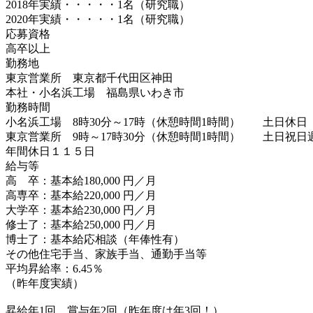
2018年実績・・・・・1名（研究職）
2020年実績・・・・・1名（研究職）
応募資格
高卒以上
勤務地
東京営業所 東京都千代田区神田
本社・小名浜工場 福島県いわき市
勤務時間
小名浜工場 8時30分～17時（休憩時間1時間） 土日休日
東京営業所 9時～17時30分（休憩時間1時間） 土日祝日
年間休日１１５日
給与等
高 卒：基本給180,000 円／月
高専卒：基本給220,000 円／月
大学卒：基本給230,000 円／月
修士了：基本給250,000 円／月
博士了：基本給応相談（年俸性有）
その他住宅手当、家族手当、通勤手当等
平均昇給率：6.45％
（昨年度実績）
昇給年1回、賞与年2回（昨年度は年3回！）