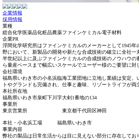
企業情報
採用情報
業種
総合化学
医薬品
化粧品
農薬
ファインケミカル
電子材料
企業PR
浮間化学研究所はファインケミカルのメーカーとして1945
野において、新製品の開発や新たな合成技術の確立に全社一
半世紀以上に及ぶファインケミカルの合成技術のノウハウの
ら量産ベースまで幅広いスケールでユーザー様のご要望に対
会社環境
福島県いわき市の小名浜臨海工業団地に立地し業績は安定。
トやグランドも完備され、仕事と趣味、リゾートライフが両
本社所在地
福島県いわき市泉町下川字大剣1番地の134
事業所
東京営業所 東京都千代田区神田
本社・小名浜工場 福島県いわき市
事業内容
弊社の製品は日常生活からは目に見えない部分に存在してお