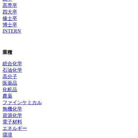
高専卒
四大卒
修士卒
博士卒
INTERN
業種
総合化学
石油化学
高分子
医薬品
化粧品
農薬
ファインケミカル
無機化学
資源化学
電子材料
エネルギー
環境