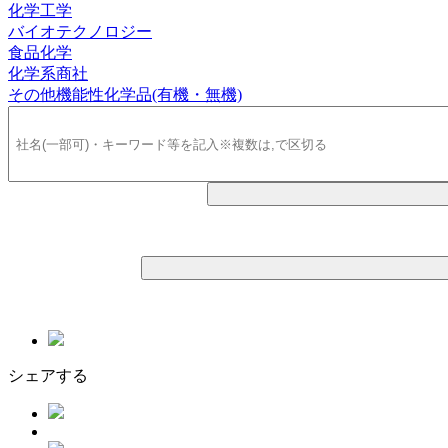
化学工学
バイオテクノロジー
食品化学
化学系商社
その他機能性化学品(有機・無機)
シェアする