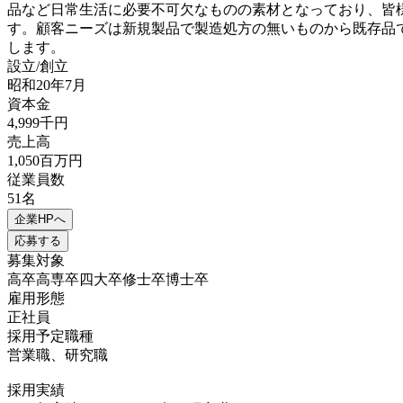
品など日常生活に必要不可欠なものの素材となっており、皆
す。顧客ニーズは新規製品で製造処方の無いものから既存品
します。
設立/創立
昭和20年7月
資本金
4,999千円
売上高
1,050百万円
従業員数
51名
企業HPへ
応募する
募集対象
高卒
高専卒
四大卒
修士卒
博士卒
雇用形態
正社員
採用予定職種
営業職、研究職
採用実績