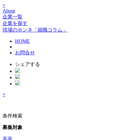
×
About
企業一覧
企業を探す
現場のホンネ「就職コラム」
HOME
お問合せ
シェアする
×
条件検索
募集対象
高卒