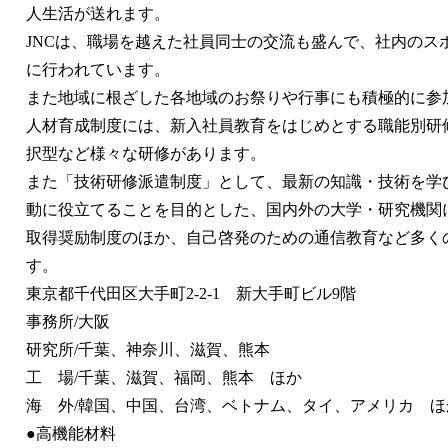
人生活が送れます。
JNCは、職場を越えた社員同士の交流も盛んで、社内のス
に行われています。
また地域に根ざした各地域のお祭りや行事にも積極的に参
人材育成制度には、新入社員教育をはじめとする職能別研
択型など様々な研修があります。
また「技術研修派遣制度」として、最新の知識・技術を学び
動に役立てることを目的とした、国内外の大学・研究機関
取得奨励制度のほか、自己啓発のための通信教育など多く
す。
東京都千代田区大手町2-2-1 新大手町ビル9階
事務所/大阪
研究所/千葉、神奈川、滋賀、熊本
工 場/千葉、滋賀、福岡、熊本 ほか
海 外/韓国、中国、台湾、ベトナム、タイ、アメリカ 
●高機能材料