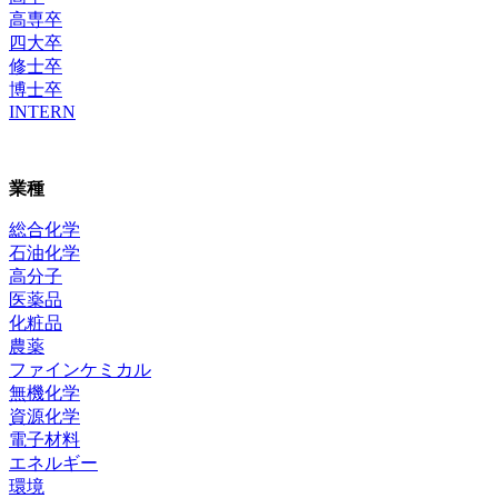
高専卒
四大卒
修士卒
博士卒
INTERN
業種
総合化学
石油化学
高分子
医薬品
化粧品
農薬
ファインケミカル
無機化学
資源化学
電子材料
エネルギー
環境