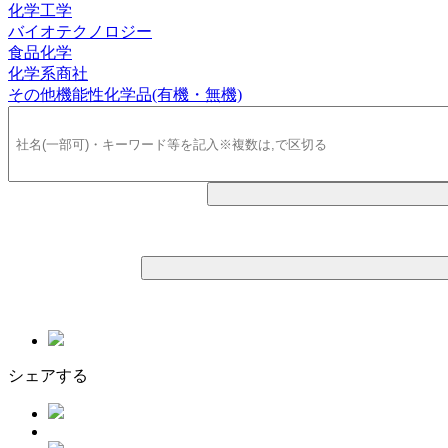
化学工学
バイオテクノロジー
食品化学
化学系商社
その他機能性化学品(有機・無機)
シェアする