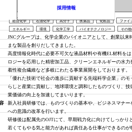
採用情報
総合化学
石油化学
高分子
医薬品
化粧品
ファイ
エネルギー
環境
化学工学
バイオテクノロジー
その他
JNCグループは、化学企業のパイオニアとして、創業以来
まな製品を創りだしてきました。
高度情報化時代に必要不可欠な液晶材料や有機EL材料を
ロジーを応用した精密加工品、クリーンエネルギーの水力
着性複合繊維など多岐にわたる事業展開をしております。
「優れた技術で社会の進歩に貢献する先端科学企業」のモ
らしと産業に貢献し、地球環境と調和したものづくり、技
業価値の向上を加速してまいります。
容
新入社員研修では、ものづくりの基本や、ビジネスマナー
への意識の改革を行います。
研修後は配属先のOJTにて、早期戦力化に向けてしっかり
若くてもやる気と能力があれば責任ある仕事ができるのが